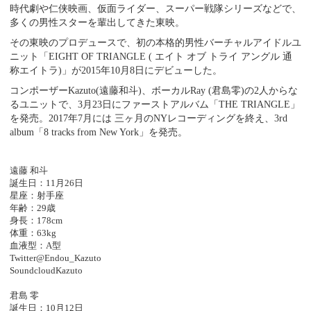
時代劇や仁侠映画、仮面ライダー、スーパー戦隊シリーズなどで、
多くの男性スターを輩出してきた東映。
その東映のプロデュースで、初の本格的男性バーチャルアイドルユ
ニット「EIGHT OF TRIANGLE (
エイト オブ トライ アングル 通
称エイトラ
)
」が
2015
年
10
月8日にデビューした。
コンポーザー
Kazuto
(遠藤和斗)、ボーカル
Ray
(君島零)の
2
人からな
るユニットで、
3
月
23
日にファーストアルバム「
THE TRIANGLE
」
を発売。
2017
年
7
月には 三ヶ月の
NY
レコーディングを終え、3
rd
album
「
8 tracks from New York」を発売。
遠藤 和斗
誕生日：11月26日
星座：射手座
年齢：29歳
身長：178cm
体重：63kg
血液型：A型
Twitter@Endou_Kazuto
SoundcloudKazuto
君島 零
誕生日：10月12日