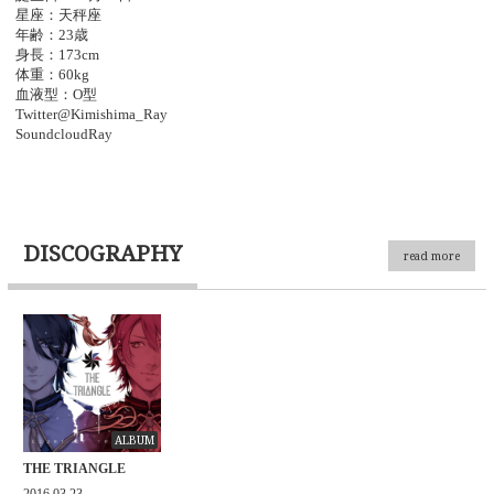
星座：天秤座
年齢：23歳
身長：173cm
体重：60kg
血液型：O型
Twitter@Kimishima_Ray
SoundcloudRay
DISCOGRAPHY
read more
ALBUM
THE TRIANGLE
2016.03.23